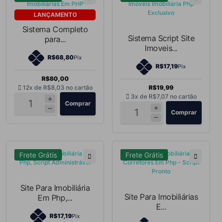
LANÇAMENTO
Sistema Completo
Sistema Script Site
para...
Imoveis...
R$68,80
Pix
R$17,19
Pix
R$80,00
12x de
R$8,03
no cartão
R$19,99
3x de
R$7,07
no cartão
Comprar
Comprar
Frete Grátis
Frete Grátis
Site Para Imobiliária
Site Para Imobiliárias
Em Php,...
E...
R$17,19
Pix