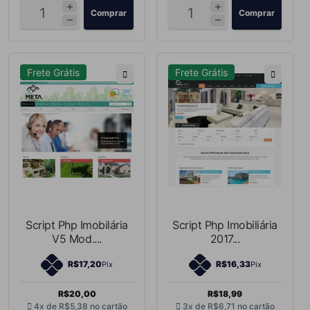
Comprar
Comprar
Frete Grátis
Frete Grátis
Script Php Imobilária
Script Php Imobiliária
V5 Mod....
2017...
R$17,20
R$16,33
Pix
Pix
R$20,00
R$18,99
4x de
R$5,38
no cartão
3x de
R$6,71
no cartão