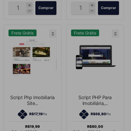
Comprar
Comprar
Frete Grátis
Frete Grátis
Script Php Imobiliaria
Script PHP Para
Site...
Imobiliária,...
R$17,19
R$68,80
Pix
Pix
R$19,99
R$80,00