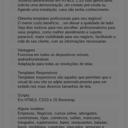
Sistema desenvolvido em HTML5, CSS todo gerenciável,
solicite uma demonstração, um contato pré-venda ou
Agende uma instalação, caso não tenha conhecimento.
Obtenha templates profissionais para seu negócio!
O menor custo benefício... sm deixar a qualidade de lado!
Veja dois motivos para nos escolher: profissionalismo para
seus projetos, como melhor atendimento e suporte
paravocê, maior visibilidade para seu negócio, facilitando a
vida do seu cliente, com as informações necessarias.
Vantagens
Funciona em todos os dispositivos móveis,
android/io/windows
Adaptação para todas as resoluções de telas
Templates Responsivos
Templates responsivos são aqueles que permitem que o
visual do seu site se adpte automaticamente para ser
exibido nos mais diversos tamanhos de tela.
Scripts
Em HTML5, CSS3 e JS Bootstrap.
Alguns modelos
Empresas, Negócios, cursos online, advogados,
construtoras, lojas, comércios, salões, manicures,
fotografos, suplementos, bares, restaurantes, baladas,
hosts, imobiliaria, corretores, mercados, armazem e