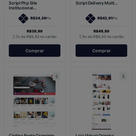
Script Php Site
Script Delivery Multi...
Institucional...
R$34,39
R$42,91
Pix
Pix
R$39,99
R$49,89
7x de
R$6,42
no cartão
9x de
R$6,40
no cartão
Comprar
Comprar
Código Fonte Completo
Loja Virtual Orienko...