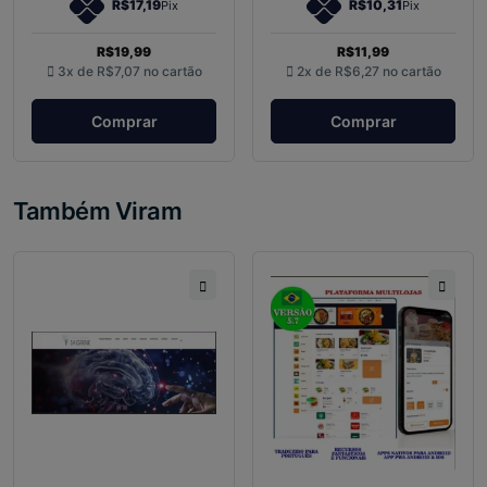
R$17,19
R$10,31
Pix
Pix
R$19,99
R$11,99
3x de
R$7,07
no cartão
2x de
R$6,27
no cartão
Comprar
Comprar
Também Viram