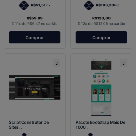
R$51,51
R$103,20
Pix
Pix
R$59,89
R$120,00
11x de
R$6,47
no cartão
12x de
R$12,05
no cartão
Comprar
Comprar
Script Construtor De
Pacote Bootstrap Mais De
Sites...
1000...