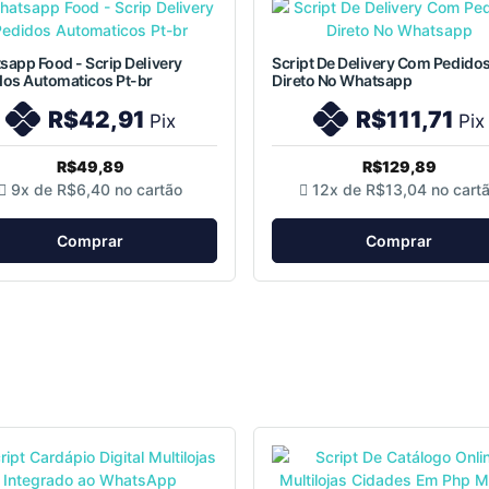
app Food - Scrip Delivery
Script De Delivery Com Pedido
dos Automaticos Pt-br
Direto No Whatsapp
R$42,91
R$111,71
Pix
Pix
R$49,89
R$129,89
9x de
R$6,40
no cartão
12x de
R$13,04
no cart
Comprar
Comprar