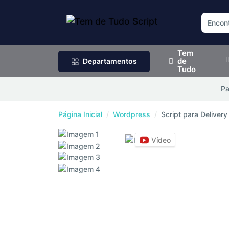
Tem
de
Departamentos
Tudo
P
Página Inicial
Wordpress
Script para Delive
Vídeo