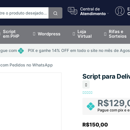
Central de
E
Atendimento
C
Script
Loja
Rifas e
Wordpress
em PHP
Virtual
Sorteios
ague com
PIX e ganhe 14% OFF em todo o site no mês de Agos
ry com Pedidos no WhatsApp
Script para De
R$129,
Pague com pix e 
R$150,00