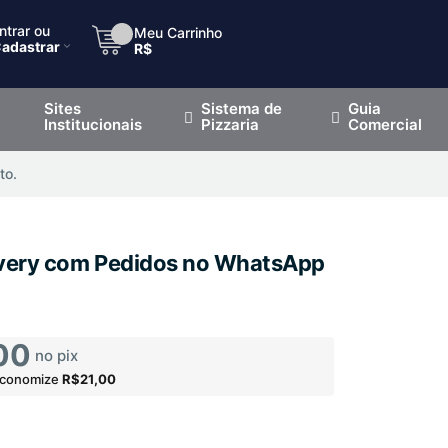
ntrar ou
Meu Carrinho
adastrar
R$
Sites
Sistema de
Guia
Institucionais
Pizzaria
Comercial
to.
livery com Pedidos no WhatsApp
00
no pix
economize
R$21,00